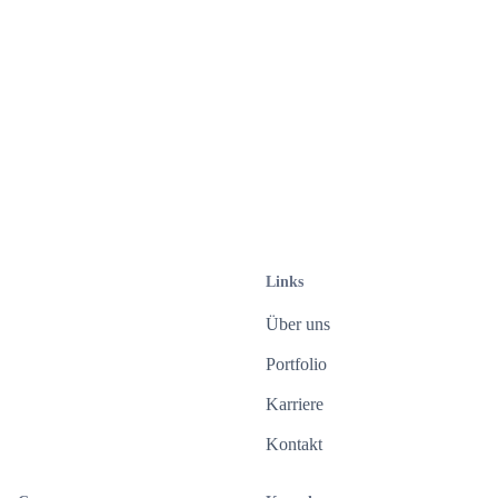
Bleiben Sie auf dem Laufenden!
Wir versorgen Sie mit wissenswerten Neuigkeiten
aus der Branche.
Abonnieren
Mit Eingabe Ihrer E-Mail-Adresse stimmen Sie der Zusendung
des Newsletters durch die Tenié und Gores GmbH zu. Diese
Einwilligung ist freiwillig und kann jederzeit mit Wirkung für die
Zukunft widerrufen werden. Weitere Informationen finden Sie in
Links
unserer
Datenschutzerklärung
.
Über uns
Portfolio
Karriere
Kontakt