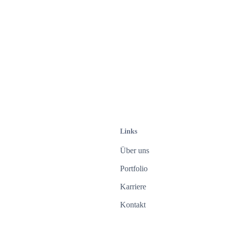
Bleiben Sie auf dem Laufenden!
Wir versorgen Sie mit wissenswerten Neuigkeiten
aus der Branche.
Abonnieren
Mit Eingabe Ihrer E-Mail-Adresse stimmen Sie der Zusendung
des Newsletters durch die Tenié und Gores GmbH zu. Diese
Einwilligung ist freiwillig und kann jederzeit mit Wirkung für die
Zukunft widerrufen werden. Weitere Informationen finden Sie in
Links
unserer
Datenschutzerklärung
.
Über uns
Portfolio
Karriere
Kontakt