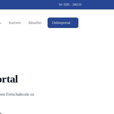
Tel:
0281 - 206210
Karriere
Aktuelles
Onlineportal
rtal
hen Freischaltcode zu
n.