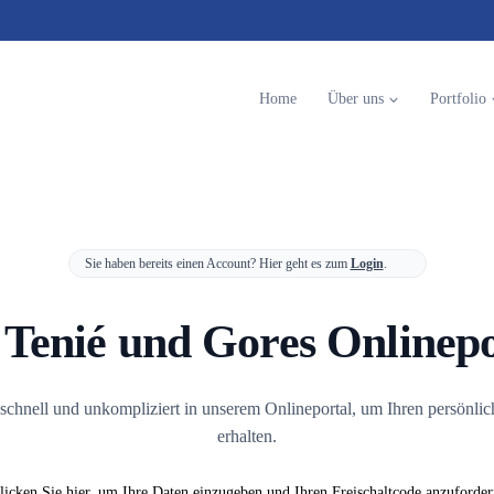
Home
Über uns
Portfolio
Sie haben bereits einen Account? Hier geht es zum
Login
.
 Tenié und Gores Onlinepo
h schnell und unkompliziert in unserem Onlineportal, um Ihren persönlic
erhalten.
licken Sie hier, um Ihre Daten einzugeben und Ihren Freischaltcode anzuforder