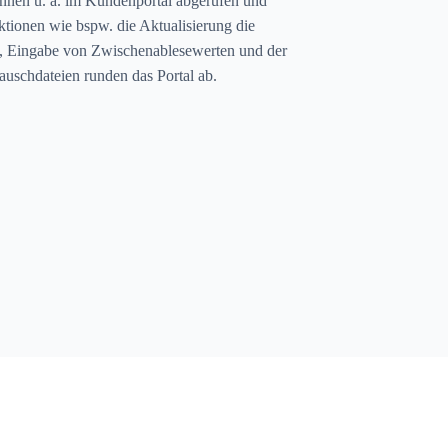
nnen u. a. im Kundenportal abgerufen und
tionen wie bspw. die Aktualisierung die
, Eingabe von Zwischenablesewerten und der
uschdateien runden das Portal ab.