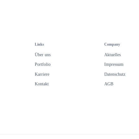
freiwillig und kann jederzeit mit Wirk
werden. Weitere Informationen finden 
unserer
Datenschutzerklärung
.
Links
Company
Über uns
Aktuelles
Portfolio
Impressum
Karriere
Datenschutz
Kontakt
AGB