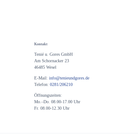
ung für die Zukunft widerrufen
Sie in
Kontakt
Tenié u. Gores GmbH
Am Schornacker 23
46485 Wesel
E-Mail:
info@tenieundgores.de
Telefon:
0281/206210
Öffnungszeiten:
Mo.–Do. 08.00-17.00 Uhr
Fr. 08.00-12.30 Uhr