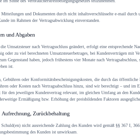
le im Sinne des Verbraucherstreitbeilegungsgesetzes teilzunehmen.
itteilungen und Dokumenten durch nicht inhaltsverschlüsselte e-mail durch u
r Kunde im Rahmen der Vertragsabwicklung einverstanden.
ern und Abgaben
 die Umsatzsteuer nach Vertragsschluss geändert, erfolgt eine entsprechende N
ig oder zu viel berechneten Umsatzsteuerbetrages, bei Kundenverträgen mit V
zum Gegenstand haben, jedoch frühestens vier Monate nach Vertragsabschluss, s
ben ist.
 Gebühren oder Konformitätsbescheinigungskosten, die durch das öffentliche R
hren oder Kosten nach Vertragsabschluss hinzu, sind wir berechtigt – und im E
t für den jeweiligen Kundenvertrag relevant, im gleichen Umfang an den Kund
derweitige Ermäßigung bzw. Erhöhung der preisbildenden Faktoren ausgeglich
e, Aufrechnung, Zurückbehaltung
r Schuld(en) nicht ausreichende Zahlung des Kunden wird gemäß §§ 367 I, 366
lgungsbestimmung des Kunden ist unwirksam.