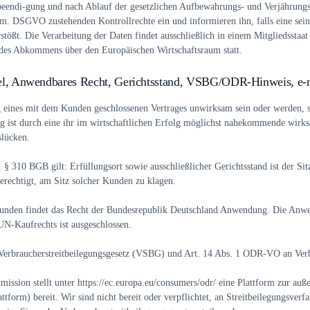
sbeendi-gung und nach Ablauf der gesetzlichen Aufbewahrungs- und Verjährungs
. DSGVO zustehenden Kontrollrechte ein und informieren ihn, falls eine sei
rstößt. Die Verarbeitung der Daten findet ausschließlich in einem Mitgliedssta
t des Abkommens über den Europäischen Wirtschaftsraum statt.
usel, Anwendbares Recht, Gerichtsstand, VSBG/ODR-Hinweis, e
eines mit dem Kunden geschlossenen Vertrages unwirksam sein oder werden, so
ist durch eine ihr im wirtschaftlichen Erfolg möglichst nahekommende wirks
slücken.
 310 BGB gilt: Erfüllungsort sowie ausschließlicher Gerichtsstand ist der Sitz
rechtigt, am Sitz solcher Kunden zu klagen.
unden findet das Recht der Bundesrepublik Deutschland Anwendung. Die Anw
UN-Kaufrechts ist ausgeschlossen.
Verbraucherstreitbeilegungsgesetz (VSBG) und Art. 14 Abs. 1 ODR-VO an Verb
sion stellt unter https://ec.europa.eu/consumers/odr/ eine Plattform zur auße
ttform) bereit. Wir sind nicht bereit oder verpflichtet, an Streitbeilegungsverf