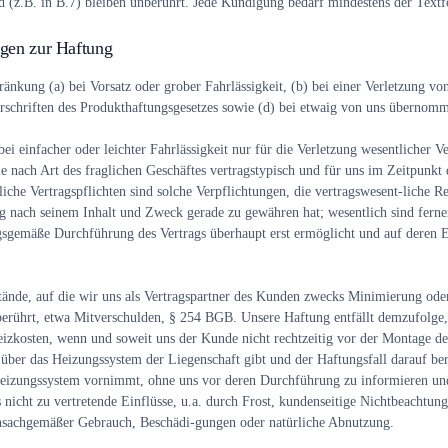
d (z.B. in B.7) bleiben unberührt. Jede Kündigung bedarf mindestens der Text
gen zur Haftung
änkung (a) bei Vorsatz oder grober Fahrlässigkeit, (b) bei einer Verletzung vo
rschriften des Produkthaftungsgesetzes sowie (d) bei etwaig von uns übernom
i einfacher oder leichter Fahrlässigkeit nur für die Verletzung wesentlicher Ve
e nach Art des fraglichen Geschäftes vertragstypisch und für uns im Zeitpunkt 
iche Vertragspflichten sind solche Verpflichtungen, die vertragswesent-liche 
ag nach seinem Inhalt und Zweck gerade zu gewähren hat; wesentlich sind ferner
gsgemäße Durchführung des Vertrags überhaupt erst ermöglicht und auf deren 
tände, auf die wir uns als Vertragspartner des Kunden zwecks Minimierung ode
berührt, etwa Mitverschulden, § 254 BGB. Unsere Haftung entfällt demzufolge
zkosten, wenn und soweit uns der Kunde nicht rechtzeitig vor der Montage der
ber das Heizungssystem der Liegenschaft gibt und der Haftungsfall darauf ber
izungssystem vornimmt, ohne uns vor deren Durchführung zu informieren u
 nicht zu vertretende Einflüsse, u.a. durch Frost, kundenseitige Nichtbeachtun
nsachgemäßer Gebrauch, Beschädi-gungen oder natürliche Abnutzung.