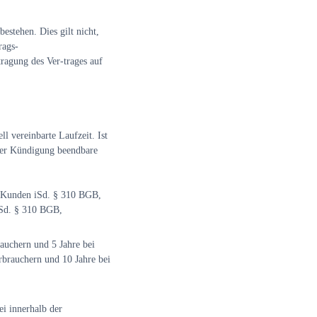
estehen. Dies gilt nicht,
rags-
ragung des Ver-trages auf
l vereinbarte Laufzeit. Ist
icher Kündigung beendbare
i Kunden iSd. § 310 BGB,
iSd. § 310 BGB,
rauchern und 5 Jahre bei
rbrauchern und 10 Jahre bei
ei innerhalb der