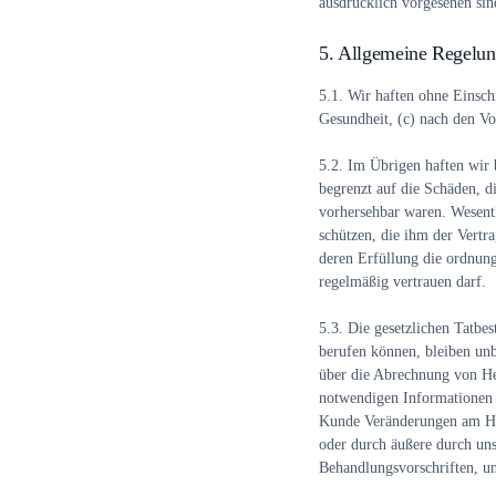
ausdrücklich vorgesehen sin
5. Allgemeine Regelun
5.1.
Wir haften ohne Einschr
Gesundheit, (c) nach den Vo
5.2.
Im Übrigen haften wir be
begrenzt auf die Schäden, di
vorhersehbar waren. Wesentl
schützen, die ihm der Vertr
deren Erfüllung die ordnun
regelmäßig vertrauen darf.
5.3.
Die gesetzlichen Tatbes
berufen können, bleiben un
über die Abrechnung von Hei
notwendigen Informationen ü
Kunde Veränderungen am He
oder durch äußere durch uns
Behandlungsvorschriften, u