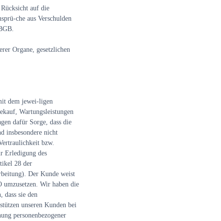
 Rücksicht auf die
nsprü-che aus Verschulden
 BGB.
rer Organe, gesetzlichen
it dem jewei-ligen
tekauf, Wartungsleistungen
gen dafür Sorge, dass die
d insbesondere nicht
ertraulichkeit bzw.
ur Erledigung des
ikel 28 der
beitung). Der Kunde weist
O umzusetzen. Wir haben die
, dass sie den
stützen unseren Kunden bei
chung personenbezogener