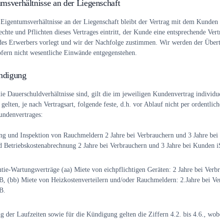
msverhältnisse an der Liegenschaft
 Eigentumsverhältnisse an der Liegenschaft bleibt der Vertrag mit dem Kunden b
hte und Pflichten dieses Vertrages eintritt, der Kunde eine entsprechende Vert
 des Erwerbers vorlegt und wir der Nachfolge zustimmen. Wir werden der Übert
fern nicht wesentliche Einwände entgegenstehen.
ündigung
 Dauerschuldverhältnisse sind, gilt die im jeweiligen Kundenvertrag individuel
, gelten, je nach Vertragsart, folgende feste, d.h. vor Ablauf nicht per ordentl
undenvertrages:
ng und Inspektion von Rauchmeldern 2 Jahre bei Verbrauchern und 3 Jahre be
d Betriebskostenabrechnung 2 Jahre bei Verbrauchern und 3 Jahre bei Kunden 
tie-Wartungsverträge (aa) Miete von eichpflichtigen Geräten: 2 Jahre bei Verb
 (bb) Miete von Heizkostenverteilern und/oder Rauchmeldern: 2.Jahre bei Ve
B.
 der Laufzeiten sowie für die Kündigung gelten die Ziffern 4.2. bis 4.6., wob