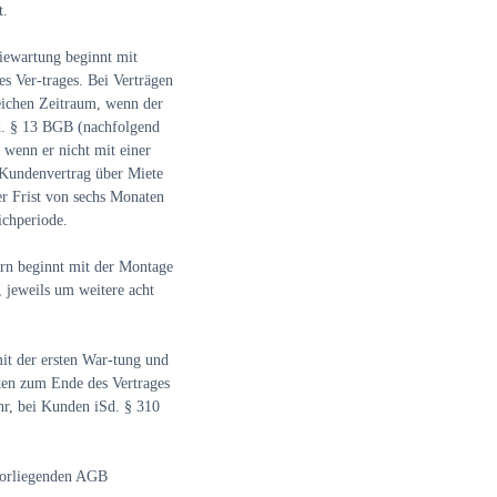
t.
iewartung beginnt mit
 Ver-trages. Bei Verträgen
eichen Zeitraum, wenn der
Sd. § 13 BGB (nachfolgend
 wenn er nicht mit einer
 Kundenvertrag über Miete
er Frist von sechs Monaten
ichperiode.
rn beginnt mit der Montage
, jeweils um weitere acht
it der ersten War-tung und
aten zum Ende des Vertrages
hr, bei Kunden iSd. § 310
vorliegenden AGB