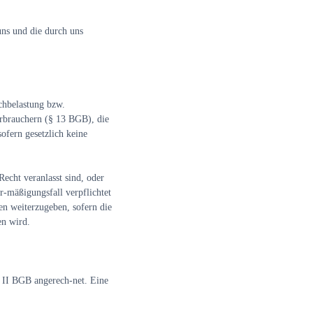
ns und die durch uns
achbelastung bzw.
erbrauchern (§ 13 BGB), die
ofern gesetzlich keine
echt veranlasst sind, oder
r-mäßigungsfall verpflichtet
en weiterzugeben, sofern die
en wird.
 II BGB angerech-net. Eine