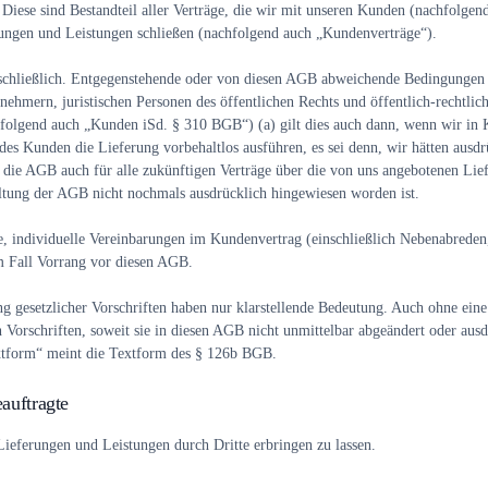
iese sind Bestandteil aller Verträge, die wir mit unseren Kunden (nachfolgen
ungen und Leistungen schließen (nachfolgend auch „Kundenverträge“).
chließlich. Entgegenstehende oder von diesen AGB abweichende Bedingungen 
nehmern, juristischen Personen des öffentlichen Rechts und öffentlich-rechtl
olgend auch „Kunden iSd. § 310 BGB“) (a) gilt dies auch dann, wenn wir in 
s Kunden die Lieferung vorbehaltlos ausführen, es sei denn, wir hätten ausdrü
en die AGB auch für alle zukünftigen Verträge über die von uns angebotenen Li
ltung der AGB nicht nochmals ausdrücklich hingewiesen worden ist.
e, individuelle Vereinbarungen im Kundenvertrag (einschließlich Nebenabrede
 Fall Vorrang vor diesen AGB.
g gesetzlicher Vorschriften haben nur klarstellende Bedeutung. Auch ohne eine 
n Vorschriften, soweit sie in diesen AGB nicht unmittelbar abgeändert oder aus
xtform“ meint die Textform des § 126b BGB.
auftragte
 Lieferungen und Leistungen durch Dritte erbringen zu lassen.