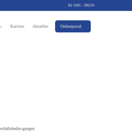
Tel:
0281 - 206210
Karriere
Aktuelles
Onlineportal
eschäftsbedin-gungen