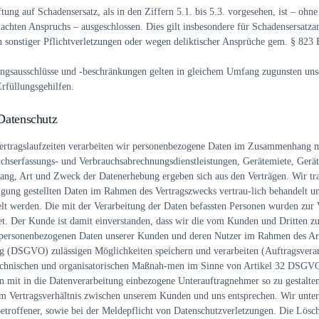
ng auf Schadensersatz, als in den Ziffern 5.1. bis 5.3. vorgesehen, ist – ohne
achten Anspruchs – ausgeschlossen. Dies gilt insbesondere für Schadensersatza
n sonstiger Pflichtverletzungen oder wegen deliktischer Ansprüche gem. § 823
ngsausschlüsse und -beschränkungen gelten in gleichem Umfang zugunsten unse
Erfüllungsgehilfen.
 Datenschutz
ertragslaufzeiten verarbeiten wir personenbezogene Daten im Zusammenhang m
chserfassungs- und Verbrauchsabrechnungsdienstleistungen, Gerätemiete, Gerä
ng, Art und Zweck der Datenerhebung ergeben sich aus den Verträgen. Wir tra
gung gestellten Daten im Rahmen des Vertragszwecks vertrau-lich behandelt un
elt werden. Die mit der Verarbeitung der Daten befassten Personen wurden zur V
et. Der Kunde ist damit einverstanden, dass wir die vom Kunden und Dritten z
 personenbezogenen Daten unserer Kunden und deren Nutzer im Rahmen des Art
 (DSGVO) zulässigen Möglichkeiten speichern und verarbeiten (Auftragsverar
 technischen und organisatorischen Maßnah-men im Sinne von Artikel 32 DSGV
n mit in die Datenverarbeitung einbezogene Unterauftragnehmer so zu gestalten
 Vertragsverhältnis zwischen unserem Kunden und uns entsprechen. Wir unter
troffener, sowie bei der Meldepflicht von Datenschutzverletzungen. Die Lös