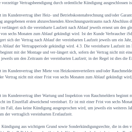
 vorzeitige Vertragsbeendigung durch ordentliche Kündigung ausgeschlossen is
it im Kundenvertrag über Heiz- und Betriebskostenabrechnung und/oder Garant
g angegebenen ersten abzurechnenden Abrechnungszeitraums nach Abschluss des
erlängert sich die vereinbarte Laufzeit nach Ablauf jeweils erneut um den gl
st von sechs Monaten zum Ablauf gekündigt wird. Ist der Kunde Verbraucher i
ert sich der Vertrag nach Ablauf der vereinbarten Laufzeit jeweils um ein Jahr,
m Ablauf der Vertragsperiode gekündigt wird.
4.3.
Die vereinbarte Laufzeit im
 beginnt mit der Montage und ver-längert sich, sofern der Vertrag nicht mit ein
jeweils um den Zeitraum der vereinbarten Laufzeit; in der Regel ist dies die E
it im Kundenvertrag über Miete von Heizkostenverteilern und/oder Rauchmelde
 der Vertrag nicht mit einer Frist von sechs Monaten zum Ablauf gekündigt wird
it im Kundenvertrag über Wartung und Inspektion von Rauchmeldern beginnt m
nicht im Einzelfall abweichend vereinbart. Er ist mit einer Frist von sechs Mon
 im Fall, dass keine Kündigung ausgesprochen wird, um jeweils ein weiteres Ja
 der vertraglich vereinbarten Erstlaufzeit.
en Kündigung aus wichtigem Grund sowie Sonderkündigungsrechte, die in den 