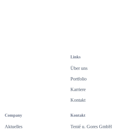
Zukunft widerrufen werden. Weitere Informationen finden Sie in
unserer
Datenschutzerklärung
.
Links
Über uns
Portfolio
Karriere
Kontakt
Company
Kontakt
Aktuelles
Tenié u. Gores GmbH