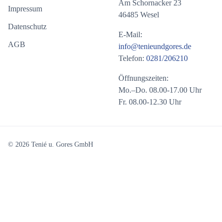
Am Schornacker 23
Impressum
46485 Wesel
Datenschutz
E-Mail:
AGB
info@tenieundgores.de
Telefon:
0281/206210
Öffnungszeiten:
Mo.–Do. 08.00-17.00 Uhr
Fr. 08.00-12.30 Uhr
© 2026 Tenié u. Gores GmbH
Ab sofort können Sie unser Onlineportal unter folgendem Link
erreichen:
https://mycontrol.extranet.officium.gmbh/mycontrol/web/TuG-
Verwalterportal/web.aspx?PageID=31