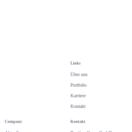
Wir versorgen Sie mit wissenswerten Neuigkeiten
aus der Branche.
Abonnieren
Mit Eingabe Ihrer E-Mail-Adresse stimmen Sie der Zusendung
des Newsletters durch die Tenié und Gores GmbH zu. Diese
Einwilligung ist freiwillig und kann jederzeit mit Wirkung für die
Zukunft widerrufen werden. Weitere Informationen finden Sie in
Links
unserer
Datenschutzerklärung
.
Über uns
Portfolio
Karriere
Kontakt
Company
Kontakt